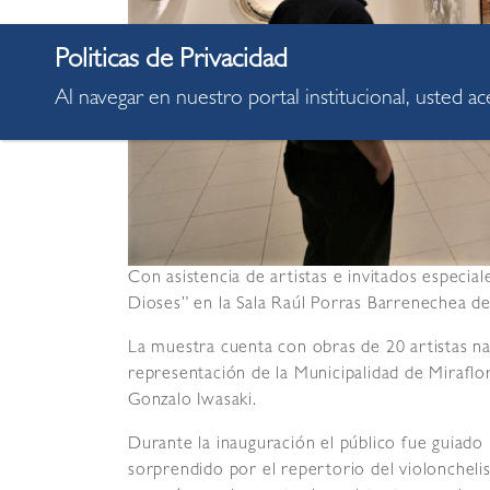
Al navegar en nuestro portal institucional, usted a
Con asistencia de artistas e invitados especial
Dioses” en la Sala Raúl Porras Barrenechea de
La muestra cuenta con obras de 20 artistas n
representación de la Municipalidad de Miraflo
Gonzalo Iwasaki.
Durante la inauguración el público fue guiado
sorprendido por el repertorio del violonchelis