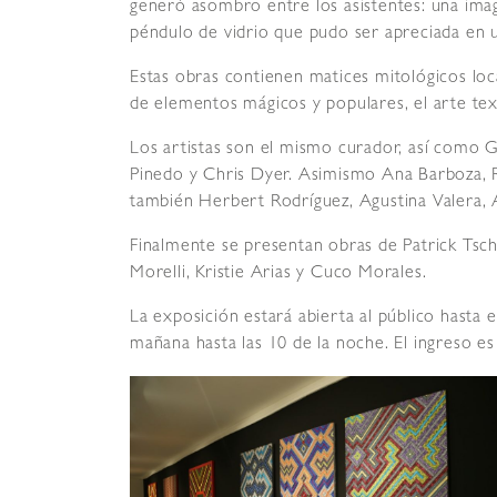
generó asombro entre los asistentes: una imag
péndulo de vidrio que pudo ser apreciada en u
Estas obras contienen matices mitológicos lo
de elementos mágicos y populares, el arte text
Los artistas son el mismo curador, así como G
Pinedo y Chris Dyer. Asimismo Ana Barboza, 
también Herbert Rodríguez, Agustina Valera, 
Finalmente se presentan obras de Patrick Tsch
Morelli, Kristie Arias y Cuco Morales.
La exposición estará abierta al público hasta 
mañana hasta las 10 de la noche. El ingreso es 