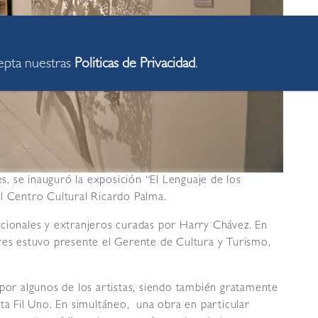
cepta nuestras
Politicas de Privacidad
.
es, se inauguró la exposición “El Lenguaje de los
l Centro Cultural Ricardo Palma.
acionales y extranjeros curadas por Harry Chávez. En
res estuvo presente el Gerente de Cultura y Turismo,
 por algunos de los artistas, siendo también gratamente
ta Fil Uno. En simultáneo, una obra en particular