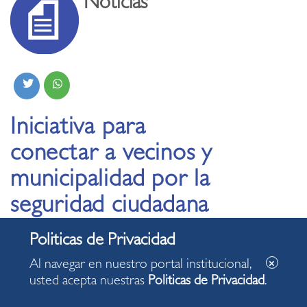
Noticias
Iniciativa para
conectar a vecinos y
municipalidad por la
seguridad ciudadana
ganó el “Challenge
Smart Miraflores”
Al navegar en nuestro portal institucional,
usted acepta nuestras
Politicas de Privacidad
.
15.11.2023