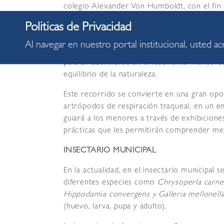
colegio Alexander Von Humboldt, con el fin 
importancia de los insectos en el ecosistema
En coordinación con la Gerencia de Obras y Se
Al navegar en nuestro portal institucional, usted a
espacio, ha preparado una experiencia educati
podrán adentrarse en el fascinante mundo de 
equilibrio de la naturaleza.
Este recorrido se convierte en una gran opo
artrópodos de respiración traqueal, en un e
guiará a los menores a través de exhibiciones
prácticas que les permitirán comprender mejo
INSECTARIO MUNICIPAL
En la actualidad, en el insectario municipal 
diferentes especies como
Chrysoperla carnea
Hippodamia convergens y Galleria mellonell
(huevo, larva, pupa y adulto).