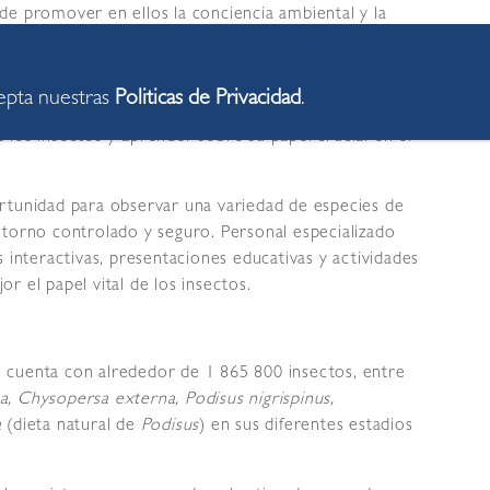
de promover en ellos la conciencia ambiental y la
.
rvicios Públicos, el municipio, a través del referido
cepta nuestras
Politicas de Privacidad
.
va única para estos escolares. Durante la visita, ellos
los insectos y aprender sobre su papel crucial en el
rtunidad para observar una variedad de especies de
ntorno controlado y seguro. Personal especializado
 interactivas, presentaciones educativas y actividades
r el papel vital de los insectos.
se cuenta con alrededor de 1 865 800 insectos, entre
, Chysopersa externa, Podisus nigrispinus,
a
(dieta natural de
Podisus
) en sus diferentes estadios