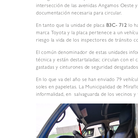
intersección de las avenidas Angamos Oeste y
documentación necesaria para circular.
En tanto que la unidad de placa
B3C- 712
lo ha
marca Toyota y la placa pertenece a un vehícu
riesgo la vida de los inspectores de tránsito 
El común denominador de estas unidades infor
técnica y están destartaladas; circulan con el 
gastadas y cinturones de seguridad desgatados
En lo que va del año se han enviado 79 vehícu
soles en papeletas. La Municipalidad de Mirafl
informalidad, en salvaguarda de los vecinos y v