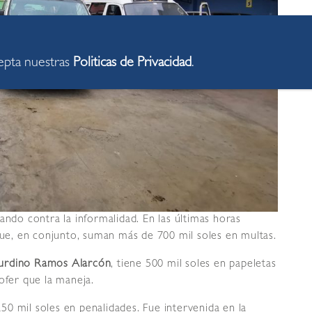
cepta nuestras
Politicas de Privacidad
.
ando contra la informalidad. En las últimas horas
 que, en conjunto, suman más de 700 mil soles en multas.
urdino Ramos Alarcón
, tiene 500 mil soles en papeletas
ofer que la maneja.
250 mil soles en penalidades. Fue intervenida en la