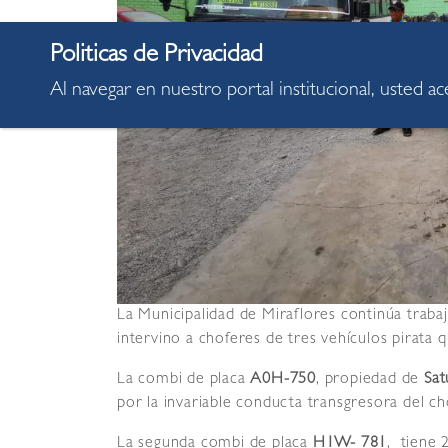
Al navegar en nuestro portal institucional, usted a
La Municipalidad de Miraflores continúa trabaj
intervino a choferes de tres vehículos pirata
La combi de placa
A0H-750
, propiedad de
Sat
por la invariable conducta transgresora del ch
La segunda combi de placa
H1W- 781
, tiene 