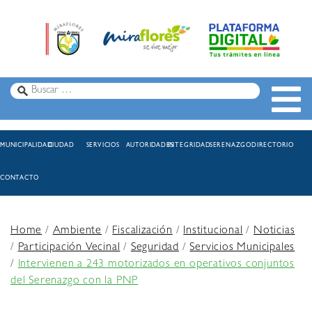
MUNICIPALIDAD
CIUDAD
SERVICIOS
AUTORIDADES
INTEGRIDAD
SERENAZGO
DIRECTORIO
CONTACTO
Home
/
Ambiente
/
Fiscalización
/
Institucional
/
Noticias
/
Participación Vecinal
/
Seguridad
/
Servicios Municipales
/
Intervienen a 243 motorizados en operativos conjuntos
del Serenazgo con la PNP