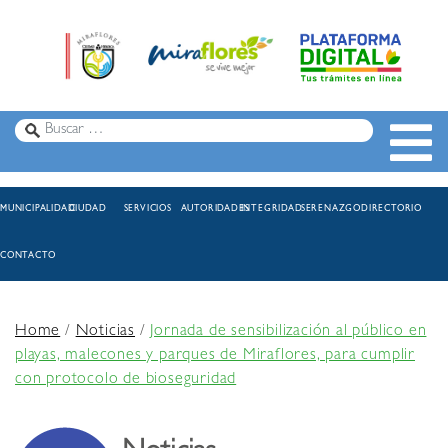
MUNICIPALIDAD
CIUDAD
SERVICIOS
AUTORIDADES
INTEGRIDAD
SERENAZGO
DIRECTORIO
CONTACTO
Home
/
Noticias
/
Jornada de sensibilización al público en
playas, malecones y parques de Miraflores, para cumplir
con protocolo de bioseguridad