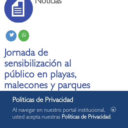
Noticias
Jornada de
sensibilización al
público en playas,
malecones y parques
de Miraflores, para
cumplir con protocolo
Al navegar en nuestro portal institucional,
de bioseguridad
usted acepta nuestras
Politicas de Privacidad
.