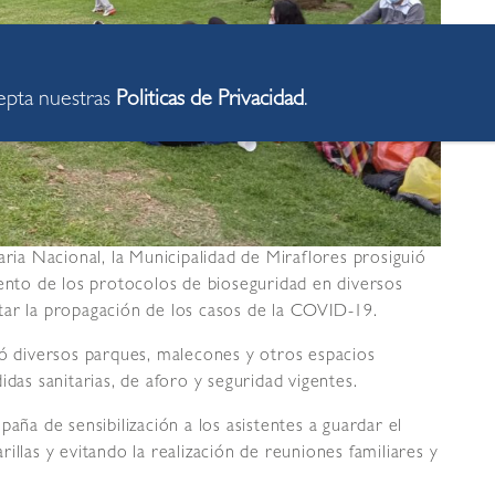
cepta nuestras
Politicas de Privacidad
.
aria Nacional, la Municipalidad de Miraflores prosiguió
iento de los protocolos de bioseguridad en diversos
vitar la propagación de los casos de la COVID-19.
nó diversos parques, malecones y otros espacios
das sanitarias, de aforo y seguridad vigentes.
aña de sensibilización a los asistentes a guardar el
illas y evitando la realización de reuniones familiares y