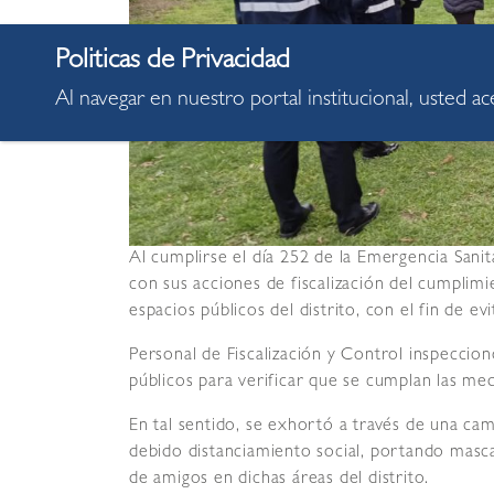
Al navegar en nuestro portal institucional, usted a
Al cumplirse el día 252 de la Emergencia Sanit
con sus acciones de fiscalización del cumplim
espacios públicos del distrito, con el fin de e
Personal de Fiscalización y Control inspeccio
públicos para verificar que se cumplan las medi
En tal sentido, se exhortó a través de una camp
debido distanciamiento social, portando mascar
de amigos en dichas áreas del distrito.