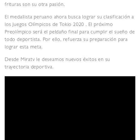
frituras son su otra pasión.
El medallista peruano ahora busca lograr su clasificación a
los Juegos Olímpicos de Tokio 2020 . El próximo
Preolímpico será el peldaño final para cumplir el sueño de
todo deportista. Por ello, refuerza su preparación para
lograr esta meta.
Desde Miratv le deseamos nuevos éxitos en su
trayectoria deportiva.