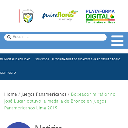
MUNICIPALIDAD
CIUDAD
SERVICIOS
AUTORIDADES
INTEGRIDAD
SERENAZGO
DIRECTORIO
CONTACTO
Home
/
Juegos Panamericanos
/
Boxeador miraflorino
José Lúcar obtuvo la medalla de Bronce en Juegos
Panamericanos Lima 2019