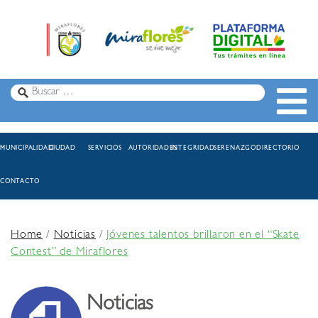
MUNICIPALIDAD
CIUDAD
SERVICIOS
AUTORIDADES
INTEGRIDAD
SERENAZGO
DIRECTORIO
CONTACTO
Home
/
Noticias
/
Jóvenes talentos brillaron en el “Skate
Contest” de Miraflores
Noticias