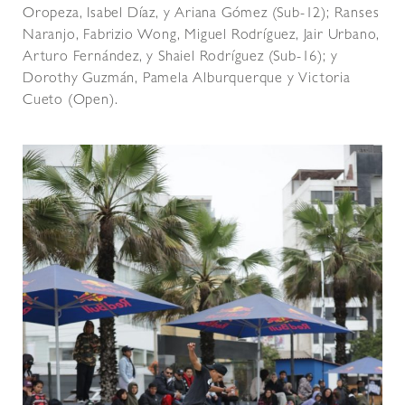
Oropeza, Isabel Díaz, y Ariana Gómez (Sub-12); Ranses
Naranjo, Fabrizio Wong, Miguel Rodríguez, Jair Urbano,
Arturo Fernández, y Shaiel Rodríguez (Sub-16); y
Dorothy Guzmán, Pamela Alburquerque y Victoria
Cueto (Open).