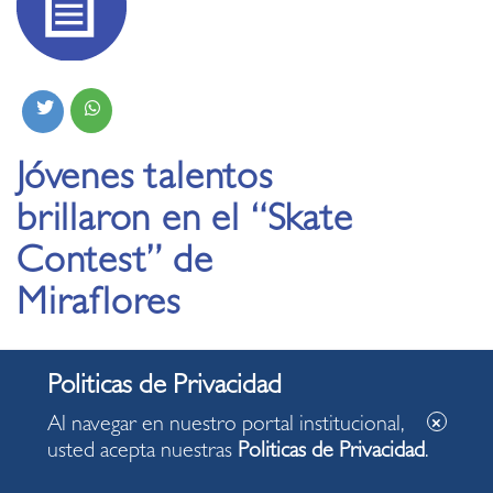
Jóvenes talentos
brillaron en el “Skate
Contest” de
Miraflores
01.10.2024
Al navegar en nuestro portal institucional,
Skate Park acogió el torneo más prestigioso del
usted acepta nuestras
Politicas de Privacidad
.
país, que premió a los mejores en cuatro
categorías.