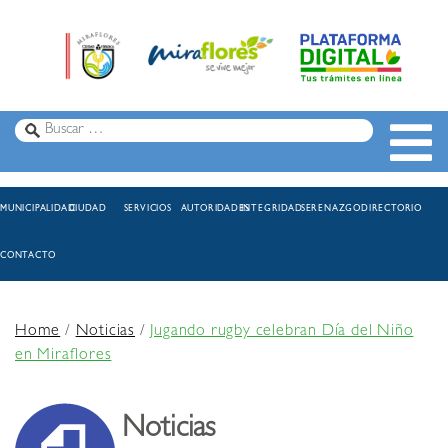
MUNICIPALIDAD
CIUDAD
SERVICIOS
AUTORIDADES
INTEGRIDAD
SERENAZGO
DIRECTORIO
CONTACTO
Home
/
Noticias
/
Jugando rugby celebran Día del Niño
en Miraflores
Noticias