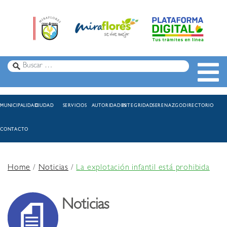
MUNICIPALIDAD
CIUDAD
SERVICIOS
AUTORIDADES
INTEGRIDAD
SERENAZGO
DIRECTORIO
CONTACTO
Home
/
Noticias
/
La explotación infantil está prohibida
Noticias