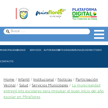
MUNICIPALIDAD
CIUDAD
SERVICIOS
AUTORIDADES
INTEGRIDAD
SERENAZGO
DIRECTORIO
CONTACTO
Home
/
Infantil
/
Institucional
/
Noticias
/
Participación
Vecinal
/
Salud
/
Servicios Municipales
/
La municipalidad
entregó kits escolares para impulsar el buen inicio del año
escolar en Miraflores