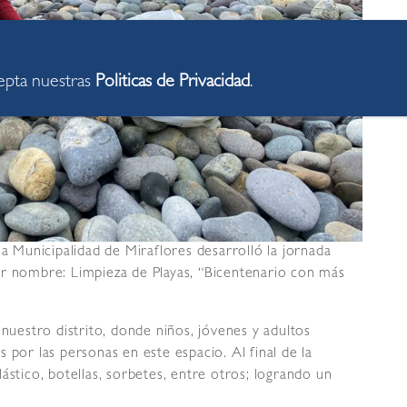
cepta nuestras
Politicas de Privacidad
.
la Municipalidad de Miraflores desarrolló la jornada
or nombre: Limpieza de Playas, “Bicentenario con más
 nuestro distrito, donde niños, jóvenes y adultos
 por las personas en este espacio. Al final de la
ástico, botellas, sorbetes, entre otros; logrando un