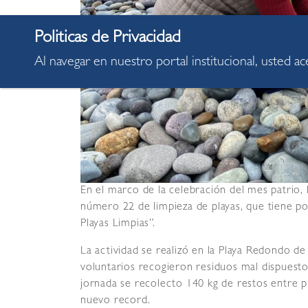
Al navegar en nuestro portal institucional, usted a
En el marco de la celebración del mes patrio, 
número 22 de limpieza de playas, que tiene p
Playas Limpias”.
La actividad se realizó en la Playa Redondo de
voluntarios recogieron residuos mal dispuestos
jornada se recolecto 140 kg de restos entre pl
nuevo record.