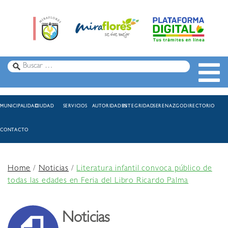
MUNICIPALIDAD
CIUDAD
SERVICIOS
AUTORIDADES
INTEGRIDAD
SERENAZGO
DIRECTORIO
CONTACTO
Home
/
Noticias
/
Literatura infantil convoca público de
todas las edades en Feria del Libro Ricardo Palma
Noticias