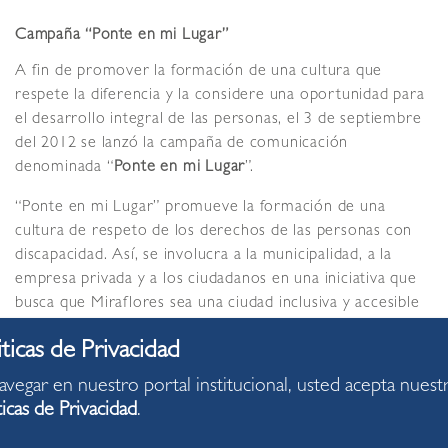
Campaña “Ponte en mi Lugar”
A fin de promover la formación de una cultura que
respete la diferencia y la considere una oportunidad para
el desarrollo integral de las personas, el 3 de septiembre
del 2012 se lanzó la campaña de comunicación
denominada “
Ponte en mi Lugar
”.
“Ponte en mi Lugar” promueve la formación de una
cultura de respeto de los derechos de las personas con
discapacidad. Así, se involucra a la municipalidad, a la
empresa privada y a los ciudadanos en una iniciativa que
busca que Miraflores sea una ciudad inclusiva y accesible
para tod@s.
En esta primera etapa de la campaña se logró:
avegar en nuestro portal institucional, usted acepta nuest
Informar y sensibilizar a los ciudadanos a través de la
ticas de Privacidad
.
animación sociocultural en las principales avenidas
del distrito, entregando material informativo. El