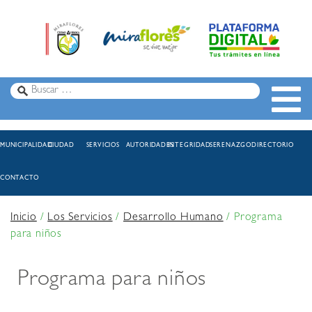
MUNICIPALIDAD
CIUDAD
SERVICIOS
AUTORIDADES
INTEGRIDAD
SERENAZGO
DIRECTORIO
CONTACTO
Inicio
/
Los Servicios
/
Desarrollo Humano
/
Programa
para niños
Programa para niños