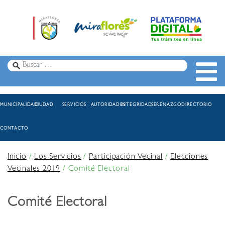
MUNICIPALIDAD
CIUDAD
SERVICIOS
AUTORIDADES
INTEGRIDAD
SERENAZGO
DIRECTORIO
CONTACTO
Inicio
/
Los Servicios
/
Participación Vecinal
/
Elecciones
Vecinales 2019
/
Comité Electoral
Comité Electoral