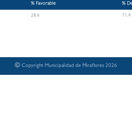
% Favorable
% De
28.6
71.4
©
Copyright Municipalidad de Miraflores 2026