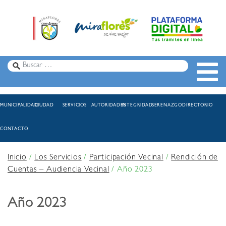
MUNICIPALIDAD
CIUDAD
SERVICIOS
AUTORIDADES
INTEGRIDAD
SERENAZGO
DIRECTORIO
CONTACTO
Inicio
/
Los Servicios
/
Participación Vecinal
/
Rendición de
Cuentas – Audiencia Vecinal
/
Año 2023
Año 2023