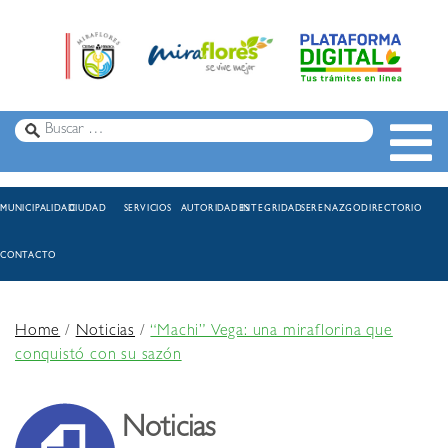
MUNICIPALIDAD
CIUDAD
SERVICIOS
AUTORIDADES
INTEGRIDAD
SERENAZGO
DIRECTORIO
CONTACTO
Home
/
Noticias
/
“Machi” Vega: una miraflorina que
conquistó con su sazón
Noticias