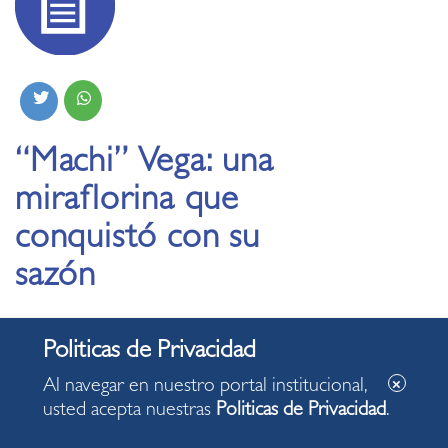
“Machi” Vega: una
miraflorina que
conquistó con su
sazón
04.09.2025
Al navegar en nuestro portal institucional,
Ana María ganó el concurso Cocinero en Casa de
usted acepta nuestras
Politicas de Privacidad
.
la revista Somos. Su adobo a la limeña fue el
plato con el que conquistó al jurado y que ha