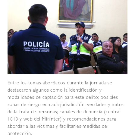
Entre los temas abordados durante la jornada se
destacaron algunos como la identificación y
modalidades de captación para este delito; posibles
zonas de riesgo en cada jurisdicción; verdades y mitos
de la trata de personas; canales de denuncia (central
1818 y web del Mininter) y recomendaciones para
abordar a las víctimas y facilitarles medidas de
protección.