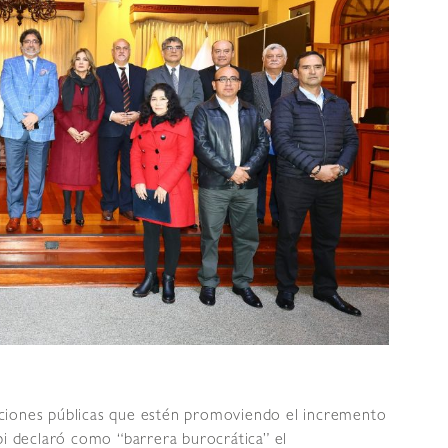
ciones públicas que estén promoviendo el incremento
pi declaró como “barrera burocrática” el