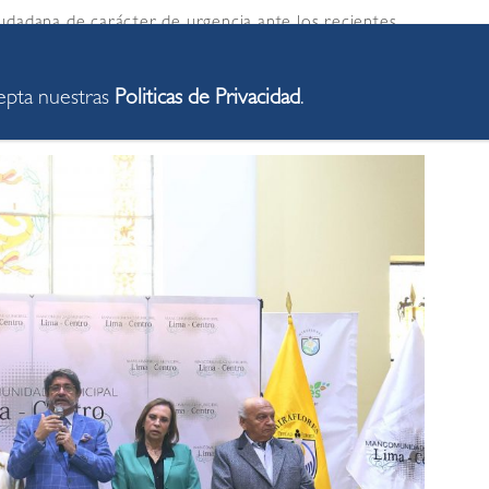
udadana de carácter de urgencia ante los recientes
án ocurriendo en nuestros distritos. Si no hay una
de el Gobierno central, la delincuencia nos seguirá
cepta nuestras
Politicas de Privacidad
.
a, presidente de este bloque municipal.