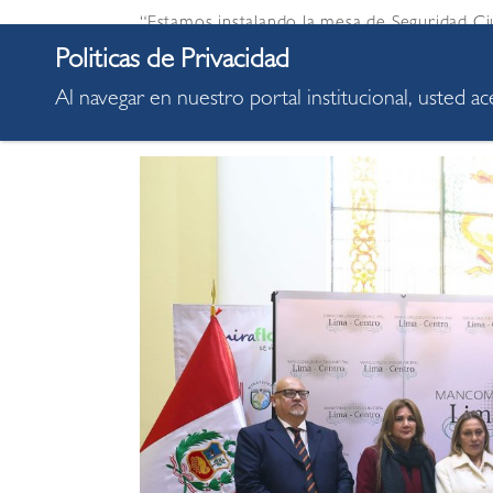
“Estamos instalando la mesa de Seguridad Ci
hechos contra la seguridad ciudadana que est
política clara que venga desde la cabeza, des
Al navegar en nuestro portal institucional, usted a
ganando”, manifestó Carlos Canales Anchoren