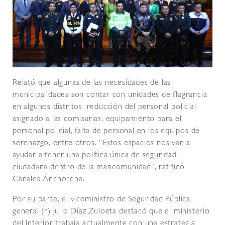
Relató que algunas de las necesidades de las
municipalidades son contar con unidades de flagrancia
en algunos distritos, reducción del personal policial
asignado a las comisarias, equipamiento para el
personal policial, falta de personal en los equipos de
serenazgo, entre otros. “Estos espacios nos van a
ayudar a tener una política única de seguridad
ciudadana dentro de la mancomunidad”, ratificó
Canales Anchorena.
Por su parte, el viceministro de Seguridad Pública,
general (r) Julio Díaz Zuloeta destacó que el ministerio
del Interior trabaja actualmente con una estrategia