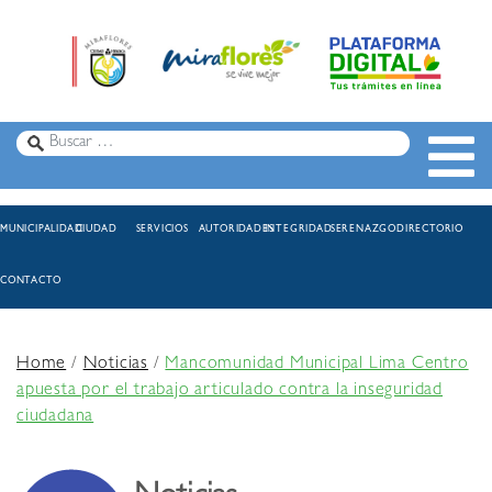
MUNICIPALIDAD
CIUDAD
SERVICIOS
AUTORIDADES
INTEGRIDAD
SERENAZGO
DIRECTORIO
CONTACTO
Home
/
Noticias
/
Mancomunidad Municipal Lima Centro
apuesta por el trabajo articulado contra la inseguridad
ciudadana