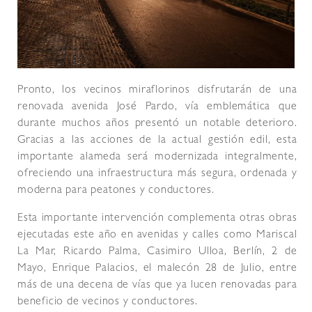
Pronto, los vecinos miraflorinos disfrutarán de una
renovada avenida José Pardo, vía emblemática que
durante muchos años presentó un notable deterioro.
Gracias a las acciones de la actual gestión edil, esta
importante alameda será modernizada integralmente,
ofreciendo una infraestructura más segura, ordenada y
moderna para peatones y conductores.
Esta importante intervención complementa otras obras
ejecutadas este año en avenidas y calles como Mariscal
La Mar, Ricardo Palma, Casimiro Ulloa, Berlín, 2 de
Mayo, Enrique Palacios, el malecón 28 de Julio, entre
más de una decena de vías que ya lucen renovadas para
beneficio de vecinos y conductores.