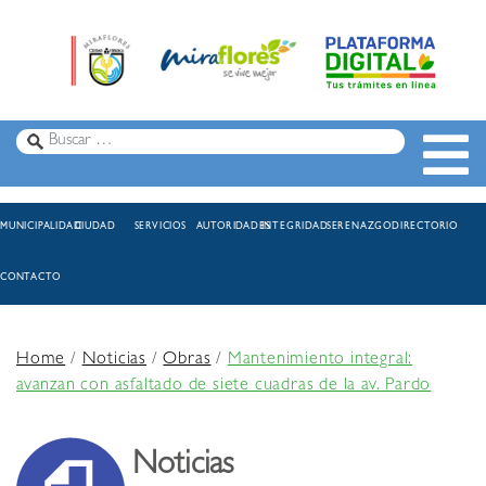
MUNICIPALIDAD
CIUDAD
SERVICIOS
AUTORIDADES
INTEGRIDAD
SERENAZGO
DIRECTORIO
CONTACTO
Home
/
Noticias
/
Obras
/
Mantenimiento integral:
avanzan con asfaltado de siete cuadras de la av. Pardo
Noticias