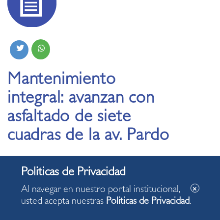
Mantenimiento
integral: avanzan con
asfaltado de siete
cuadras de la av. Pardo
22.05.2026
Al navegar en nuestro portal institucional,
También se concluyeron los trabajos en las
usted acepta nuestras
Politicas de Privacidad
.
veredas del Óvalo Ramón Ribeyro y labores se
trasladan al óvalo Centro América.