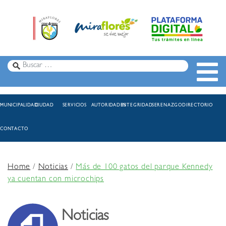
MUNICIPALIDAD
CIUDAD
SERVICIOS
AUTORIDADES
INTEGRIDAD
SERENAZGO
DIRECTORIO
CONTACTO
Home
/
Noticias
/
Más de 100 gatos del parque Kennedy
ya cuentan con microchips
Noticias