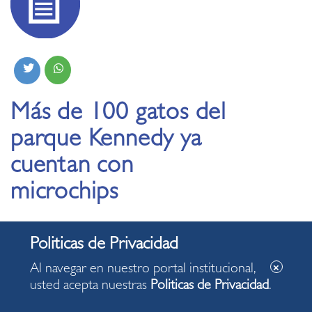
Más de 100 gatos del
parque Kennedy ya
cuentan con
microchips
05.12.2023
Al navegar en nuestro portal institucional,
Dispositivo tecnológico permite digitalizar
usted acepta nuestras
Politicas de Privacidad
.
información básica como edad, vacunas y estado
de reproducción, datos necesarios para