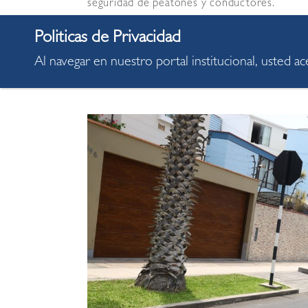
seguridad de peatones y conductores.
La zona 12 de Miraflores incluye las calles c
Roosevelt, como Aurelio Fernández Concha,
Al navegar en nuestro portal institucional, usted a
Freyre Santander, Miguel Aljovín, Ignacio La 
Quiñones Lastres, Alcalá y Paseo Rosales, en