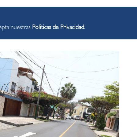
olindantes con las avenidas Alfredo Benavides y
 Jorge Buckley, Manuel Augusto Olaechea, Manuel de
cepta nuestras
Politicas de Privacidad
.
Puente, Amelio Placencia, Ciro Alegría, Francisco
tre otras.