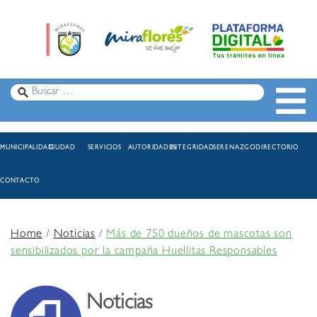
MUNICIPALIDAD
CIUDAD
SERVICIOS
AUTORIDADES
INTEGRIDAD
SERENAZGO
DIRECTORIO
CONTACTO
Home
/
Noticias
/
Más de 750 dueños de mascotas son
sensibilizados por la campaña Huellitas Responsables
Noticias