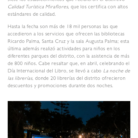
siete los establecimientos que recibieron el distintivo
Calidad Turística Miraflores
, que los certifica con altos
estándares de calidad.
Hasta la fecha son más de 18 mil personas las que
accedieron a los servicios que ofrecen las bibliotecas
Ricardo Palma, Santa Cruz y la sala Augusta Palma; esta
última además realizó actividades para niños en los
diferentes parques del distrito, con la asistencia de más
de 800 niños. Cabe resaltar que, en abril, celebrando el
Día Internacional del Libro, se llevó a cabo
La noche de
las librerías
, donde 20 librerías del distrito ofrecieron
descuentos y promociones durante dos noches.