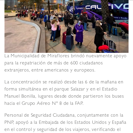
La Municipalidad de Miraflores brindó nuevamente apoyo
para la repatriación de más de 600 ciudadanos
extranjeros, entre americanos y europeos.
La concentración se realizó desde las 6 de la mañana en
forma simultánea en el parque Salazar y en el Estadio
Manuel Bonilla, lugares desde donde partieron los buses
hacia el Grupo Aéreo Nº 8 de la FAP.
Personal de Seguridad Ciudadana, conjuntamente con la
PNP, apoyó a la Embajada de los Estados Unidos y España
en el control y seguridad de los viajeros, verificando el