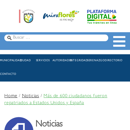
MUNICIPALIDAD
CIUDAD
SERVICIOS
AUTORIDADES
INTEGRIDAD
SERENAZGO
DIRECTORIO
CONTACTO
Home
/
Noticias
/
Más de 600 ciudadanos fueron
repatriados a Estados Unidos y España
Noticias