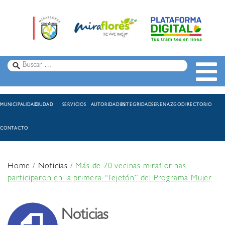
MUNICIPALIDAD
CIUDAD
SERVICIOS
AUTORIDADES
INTEGRIDAD
SERENAZGO
DIRECTORIO
CONTACTO
Home
/
Noticias
/
Más de 70 vecinas miraflorinas
participaron en la primera “Tejetón” del Programa Mujer
Noticias