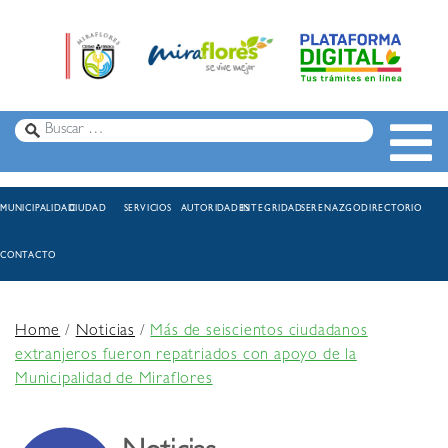
MUNICIPALIDAD
CIUDAD
SERVICIOS
AUTORIDADES
INTEGRIDAD
SERENAZGO
DIRECTORIO
CONTACTO
Home
/
Noticias
/
Más de seiscientos ciudadanos
extranjeros fueron repatriados con apoyo de la
Municipalidad de Miraflores