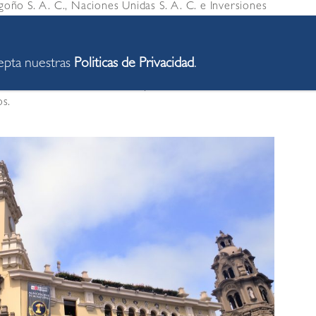
rgoño S. A. C., Naciones Unidas S. A. C. e Inversiones
arias Morada S. A. C. y Residencial Marsano S. A. C.
s seis empresas tenían relación con infracciones al
cepta nuestras
Politicas de Privacidad
.
o a ascensores, habilitación de áreas verdes, medidas
cicletas, dimensiones de los pozos de luz, ubicación
os.