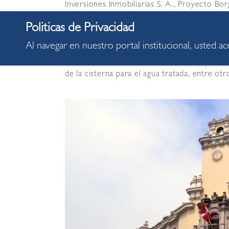
Inversiones Inmobiliarias S. A., Proyecto Bo
Alta Cordillera S. A. C., Soluciones Inmobili
Los cuestionamientos a los proyectos de esta
Al navegar en nuestro portal institucional, usted a
Reglamento Nacional de Edificaciones referid
de los estacionamientos vehiculares y para bi
de la cisterna para el agua tratada, entre otr