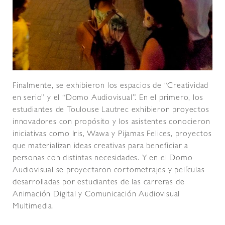
Finalmente, se exhibieron los espacios de “Creatividad
en serio” y el “Domo Audiovisual”. En el primero, los
estudiantes de Toulouse Lautrec exhibieron proyectos
innovadores con propósito y los asistentes conocieron
iniciativas como Iris, Wawa y Pijamas Felices, proyectos
que materializan ideas creativas para beneficiar a
personas con distintas necesidades. Y en el Domo
Audiovisual se proyectaron cortometrajes y películas
desarrolladas por estudiantes de las carreras de
Animación Digital y Comunicación Audiovisual
Multimedia.