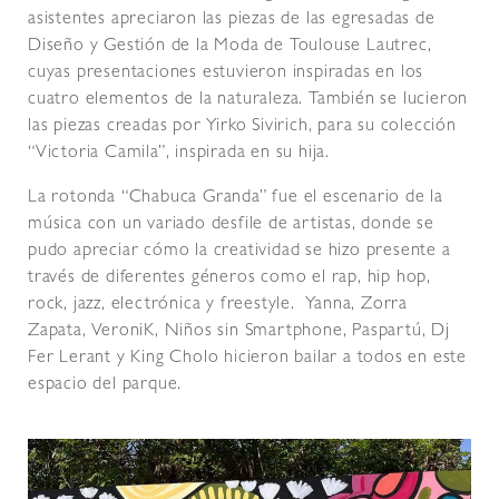
asistentes apreciaron las piezas de las egresadas de
Diseño y Gestión de la Moda de Toulouse Lautrec,
cuyas presentaciones estuvieron inspiradas en los
cuatro elementos de la naturaleza. También se lucieron
las piezas creadas por Yirko Sivirich, para su colección
“Victoria Camila”, inspirada en su hija.
La rotonda “Chabuca Granda” fue el escenario de la
música con un variado desfile de artistas, donde se
pudo apreciar cómo la creatividad se hizo presente a
través de diferentes géneros como el rap, hip hop,
rock, jazz, electrónica y freestyle. Yanna, Zorra
Zapata, VeroniK, Niños sin Smartphone, Paspartú, Dj
Fer Lerant y King Cholo hicieron bailar a todos en este
espacio del parque.