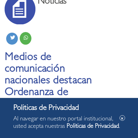
Noticias
Medios de
comunicación
nacionales destacan
Ordenanza de
Miraflores contra el
Acoso Sexual callejero
Al navegar en nuestro portal institucional,
usted acepta nuestras
Politicas de Privacidad
.
19.10.2019