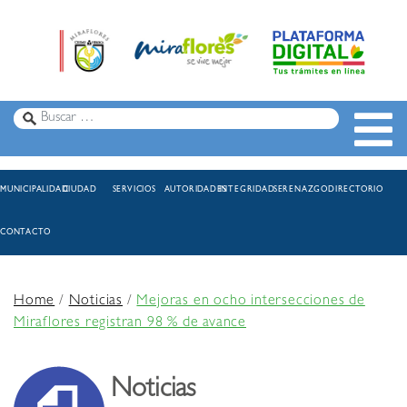
MUNICIPALIDAD
CIUDAD
SERVICIOS
AUTORIDADES
INTEGRIDAD
SERENAZGO
DIRECTORIO
CONTACTO
Home
/
Noticias
/
Mejoras en ocho intersecciones de
Miraflores registran 98 % de avance
Noticias