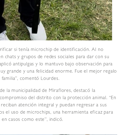
ficar si tenía microchip de identificación. Al no
en chats y grupos de redes sociales para dar con su
, aplicó antipulgas y lo mantuvo bajo observación para
 muy grande y una felicidad enorme. Fue el mejor regalo
familia”, comentó Lourdes.
e la municipalidad de Miraflores, destacó la
ompromiso del distrito con la protección animal. “En
reciban atención integral y puedan regresar a sus
s el uso de microchips, una herramienta eficaz para
s en casos como este”, indicó.