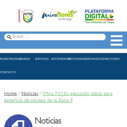
MUNICIPALIDAD
CIUDAD
SERVICIOS
AUTORIDADES
INTEGRIDAD
SERENAZGO
DIRECTORIO
CONTACTO
Home
/
Noticias
/
[Mira TV] En ejecución obras para
beneficio de vecinos de la Zona 9
Noticias