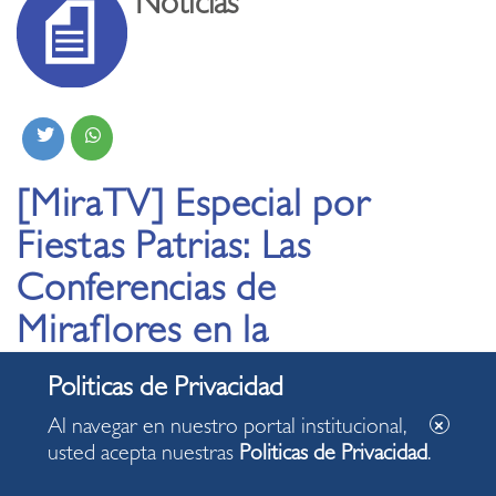
Noticias
[MiraTV] Especial por
Fiestas Patrias: Las
Conferencias de
Miraflores en la
historia de la
Independencia del
Al navegar en nuestro portal institucional,
Perú
usted acepta nuestras
Politicas de Privacidad
.