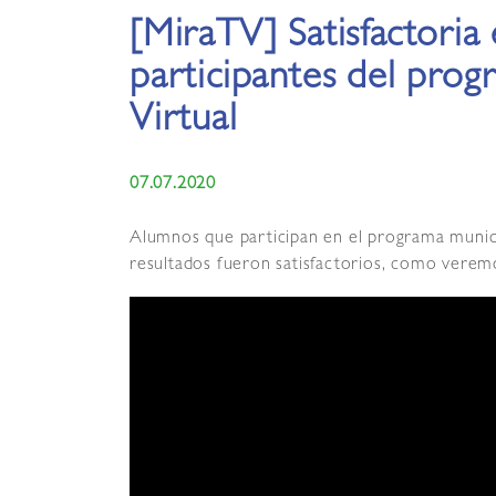
[MiraTV] Satisfactoria 
participantes del pro
Virtual
07.07.2020
Alumnos que participan en el programa munic
resultados fueron satisfactorios, como veremo