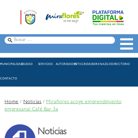
MUNICIPALIDAD
CIUDAD
SERVICIOS
AUTORIDADES
INTEGRIDAD
SERENAZGO
DIRECTORIO
CONTACTO
Home
/
Noticias
/
Miraflores acoge emprendimiento
empresarial Café Bar 3a
Noticias