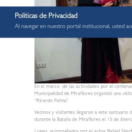
Al navegar en nuestro portal institucional, usted a
En el marco de las actividades por el centenari
Municipalidad de Miraflores organizó una visi
“Ricardo Palma”.
Vecinos y visitantes llegaron a este santuario
durante la Batalla de Miraflores el 15 de Ener
Luego, acompañados por el actor Rafael Sánch