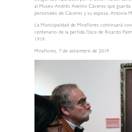
al Museo Andrés Avelino Cáceres que guarda 
personales de Cáceres y su esposa, Antonia 
La Municipalidad de Miraflores continuará co
centenario de la partida física de Ricardo Pal
1919.
Miraflores, 7 de setiembre de 2019