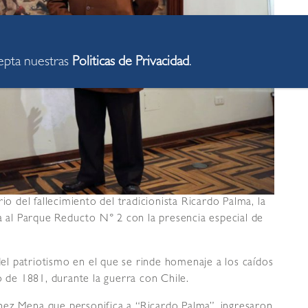
cepta nuestras
Politicas de Privacidad
.
o del fallecimiento del tradicionista Ricardo Palma, la
ta al Parque Reducto N° 2 con la presencia especial de
 del patriotismo en el que se rinde homenaje a los caídos
o de 1881, durante la guerra con Chile.
ez Mena que personifica a “Ricardo Palma”, ingresaron