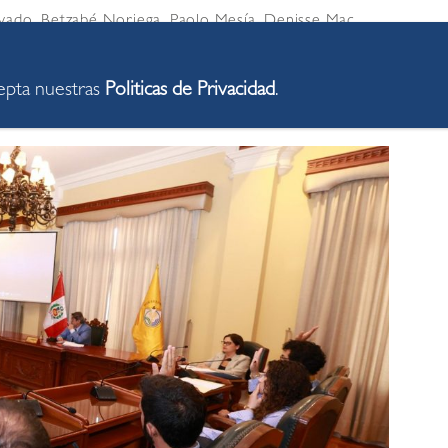
avado, Betzabé Noriega, Paolo Mesía, Denisse Mac
los Rosas Zárich, la iniciativa de la comuna fue
umentos técnicos de los gerentes Lino de la Barrera
cepta nuestras
Politicas de Privacidad
.
o Urbano), y del subgerente Felipe Ojeda (Deportes).
el regidor Renato Otiniano, en contra.