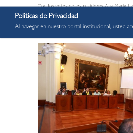
Con los votos de los regidores Ana María L
Cubbin, Nancy Pérez, Gustavo Alva y José Car
aprobada por mayoría, tras escuchar los arg
Al navegar en nuestro portal institucional, usted a
(Asesoría Jurídica) y José Oviedo (Desarroll
El concejal Max Crespo votó en abstención; 