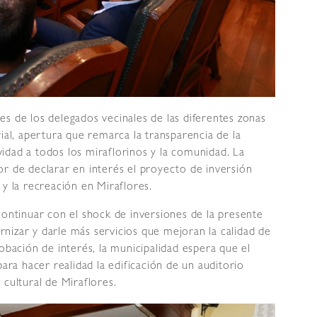
s de los delegados vecinales de las diferentes zonas
ial, apertura que remarca la transparencia de la
idad a todos los miraflorinos y la comunidad. La
r de declarar en interés el proyecto de inversión
 y la recreación en Miraflores.
continuar con el shock de inversiones de la presente
nizar y darle más servicios que mejoran la calidad de
obación de interés, la municipalidad espera que el
para hacer realidad la edificación de un auditorio
 cultural de Miraflores.