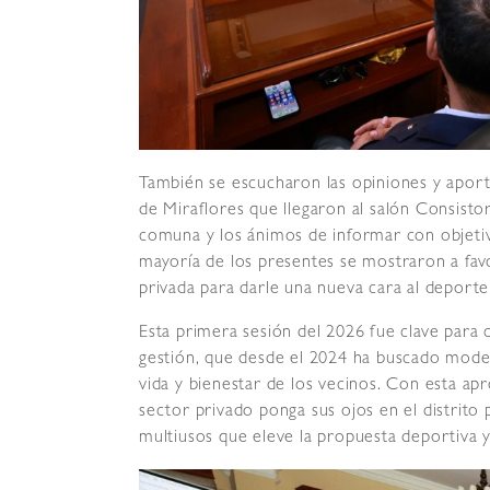
También se escucharon las opiniones y aporte
de Miraflores que llegaron al salón Consistor
comuna y los ánimos de informar con objetiv
mayoría de los presentes se mostraron a favo
privada para darle una nueva cara al deporte
Esta primera sesión del 2026 fue clave para 
gestión, que desde el 2024 ha buscado moder
vida y bienestar de los vecinos. Con esta apr
sector privado ponga sus ojos en el distrito 
multiusos que eleve la propuesta deportiva y