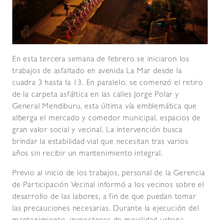
En esta tercera semana de febrero se iniciaron los
trabajos de asfaltado en avenida La Mar desde la
cuadra 3 hasta la 13. En paralelo, se comenzó el retiro
de la carpeta asfáltica en las calles Jorge Polar y
General Mendiburu, esta última vía emblemática que
alberga el mercado y comedor municipal, espacios de
gran valor social y vecinal. La intervención busca
brindar la estabilidad vial que necesitan tras varios
años sin recibir un mantenimiento integral.
Previo al inicio de los trabajos, personal de la Gerencia
de Participación Vecinal informó a los vecinos sobre el
desarrollo de las labores, a fin de que puedan tomar
las precauciones necesarias. Durante la ejecución del