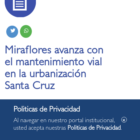
Miraflores avanza con
el mantenimiento vial
en la urbanización
Santa Cruz
17.02.2026
Al navegar en nuestro portal institucional,
Continúa intervención en la Zona 1 para
usted acepta nuestras
Politicas de Privacidad
.
optimizar las pistas y mejorar el tránsito de
vecinos y actividades comerciales.