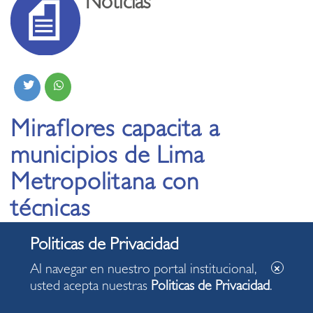
Noticias
Miraflores capacita a
municipios de Lima
Metropolitana con
técnicas
internacionales en
arbolado urbano
Al navegar en nuestro portal institucional,
usted acepta nuestras
Politicas de Privacidad
.
25.04.2025