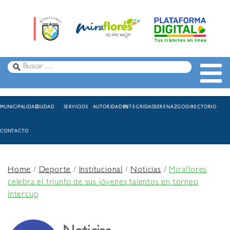
MUNICIPALIDAD
CIUDAD
SERVICIOS
AUTORIDADES
INTEGRIDAD
SERENAZGO
DIRECTORIO
CONTACTO
Home
/
Deporte
/
Institucional
/
Noticias
/
Miraflores
celebra el triunfo de sus jóvenes talentos en torneo
Intercup