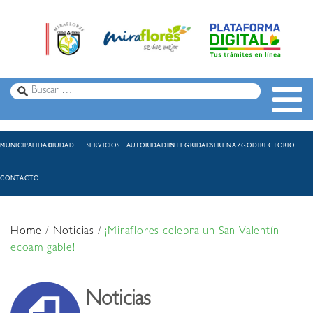
MUNICIPALIDAD
CIUDAD
SERVICIOS
AUTORIDADES
INTEGRIDAD
SERENAZGO
DIRECTORIO
CONTACTO
Home
/
Noticias
/
¡Miraflores celebra un San Valentín
ecoamigable!
Noticias