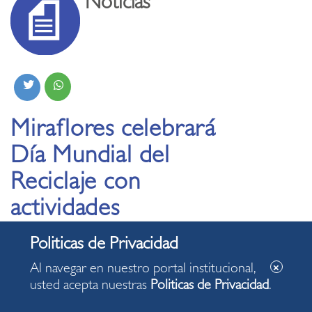
Noticias
Miraflores celebrará
Día Mundial del
Reciclaje con
actividades
ambientales en
distintos puntos del
Al navegar en nuestro portal institucional,
distrito
usted acepta nuestras
Politicas de Privacidad
.