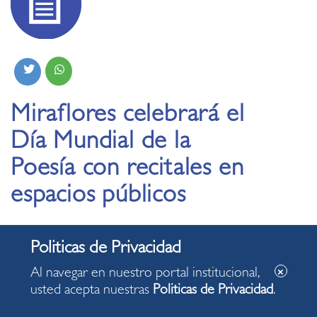
Miraflores celebrará el
Día Mundial de la
Poesía con recitales en
espacios públicos
11.03.2025
Al navegar en nuestro portal institucional,
“Fuegos del equinoccio” reunirá a seis poetas
usted acepta nuestras
Politicas de Privacidad
.
peruanos y una artista escénica en el Parque
Chino, el sábado 22 de marzo.