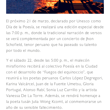
El próximo 21 de marzo, declarado por Unesco como
Día de la Poesía, se realizará una edición especial desde
las 7:00 p. m., donde la tradicional narración de versos
se verá complementada por un concierto de Jhon
Schofield, tenor peruano que ha paseado su talento
por todo el mundo.
Y el sábado 22, desde las 5:00 p. m., el malecón
miraflorino recibirá al colectivo Poesía en la Ciudad
con el desarrollo de “Fuegos del equinoccio”, que
reunirá a los poetas peruanos Carlos López Degregori,
Karina Valcárcel, Juan de la Fuente Umetsu, Gloria
Portugal, Alonso Rabí, Sonia Luz Carrillo y la artista
Vanessa De La Torre. Además, se rendirá homenaje a
la poeta tusán Julia Wong Kcomt, al conmemorarse un
año de su sensible fallecimiento.