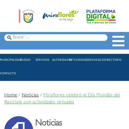
MUNICIPALIDAD
CIUDAD
SERVICIOS
AUTORIDADES
INTEGRIDAD
SERENAZGO
DIRECTORIO
CONTACTO
Home
/
Noticias
/
Miraflores celebró el Día Mundial del
Reciclaje con actividades virtuales
Noticias