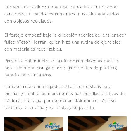
Los vecinos pudieron practicar deportes e interpretar
canciones utilizando instrumentos musicales adaptados
con objetos reciclados.
El festejo empezó bajo la dirección técnica del entrenador
físico Víctor Herrán, quien hizo una rutina de ejercicios
con materiales reutilizables.
Previo calentamiento, el profesor remplazó las clásicas
pesas de metal con galoneras (recipientes de plástico)
para fortalecer brazos.
También reusó una caja de cartón como steps para
piernas y cambió las mancuernas por botellas plásticas de
2.5 litros con agua para ejercitar abdominales. Así, se
fortalece el cuerpo y se protege el planeta.