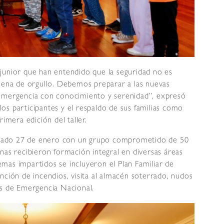
junior que han entendido que la seguridad no es
llena de orgullo. Debemos preparar a las nuevas
 emergencia con conocimiento y serenidad”, expresó
os participantes y el respaldo de sus familias como
imera edición del taller.
 pasado 27 de enero con un grupo comprometido de 50
nas recibieron formación integral en diversas áreas
temas impartidos se incluyeron el Plan Familiar de
nción de incendios, visita al almacén soterrado, nudos
es de Emergencia Nacional.